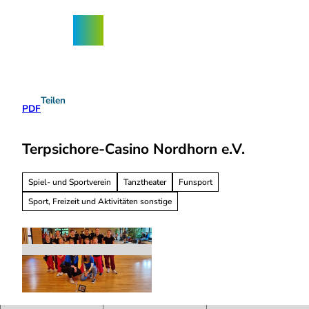
Z
ngebote
u
Nordhorn-
Suche
Menü
m
App
I
n
h
a
Teilen
l
PDF
t
Terpsichore-Casino Nordhorn e.V.
Spiel- und Sportverein
Tanztheater
Funsport
Sport, Freizeit und Aktivitäten sonstige
T