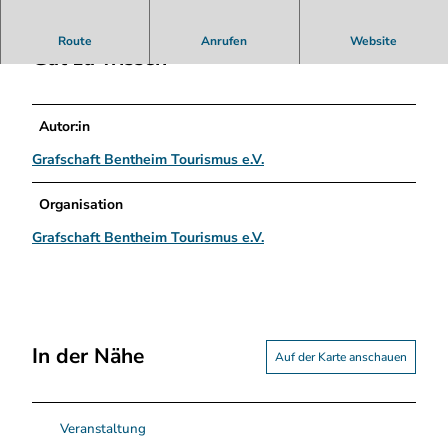
C
N
Route
Anrufen
Website
.
Gut zu wissen
p
n
g
Autor:in
Grafschaft Bentheim Tourismus e.V.
Organisation
Grafschaft Bentheim Tourismus e.V.
In der Nähe
Auf der Karte anschauen
Veranstaltung