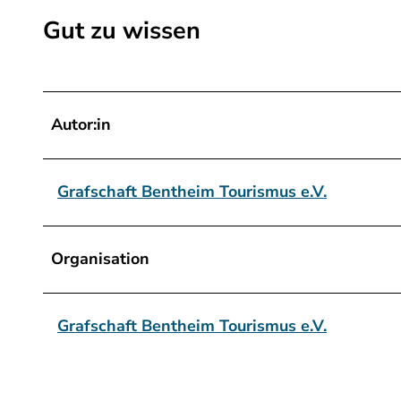
n
Gut zu wissen
b
y
S
o
Autor:in
n
j
a
Grafschaft Bentheim Tourismus e.V.
.
p
Organisation
n
g
Grafschaft Bentheim Tourismus e.V.