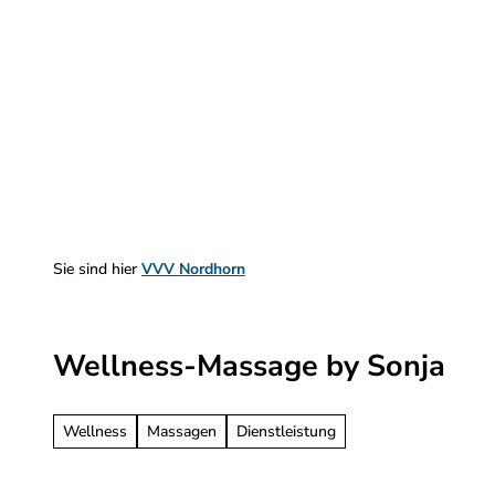
Z
u
m
Sehen & Erleben
Planen & Informieren
I
n
h
a
l
t
Sie sind hier
VVV Nordhorn
Wellness-Massage by Sonja
Wellness
Massagen
Dienstleistung