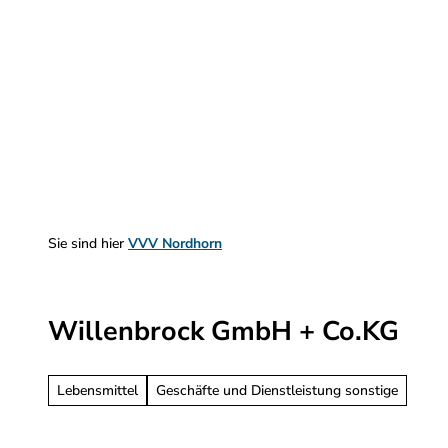
Z
u
m
Sehen & Erleben
Planen & Informieren
I
n
h
a
l
t
Sie sind hier
VVV Nordhorn
Willenbrock GmbH + Co.KG
Lebensmittel
Geschäfte und Dienstleistung sonstige