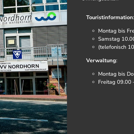
Touristinformation
Montag bis Fr
Samstag 10.00
(telefonisch 1
Verwaltung
:
Montag bis Do
Freitag 09.00 
F
I
T
Y
a
n
i
o
c
s
k
u
e
t
t
t