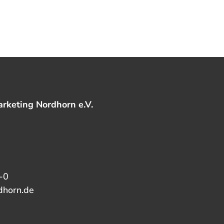
rketing Nordhorn e.V.
-0
dhorn.de