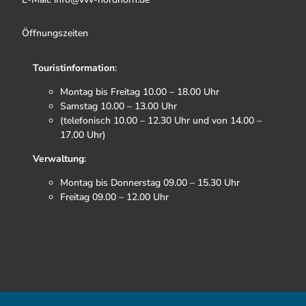
Öffnungszeiten
Touristinformation
:
Montag bis Freitag 10.00 – 18.00 Uhr
Samstag 10.00 – 13.00 Uhr
(telefonisch 10.00 – 12.30 Uhr und von 14.00 –
17.00 Uhr)
Verwaltung
:
Montag bis Donnerstag 09.00 – 15.30 Uhr
Freitag 09.00 – 12.00 Uhr
F
I
T
Y
a
n
i
o
c
s
k
u
e
t
t
t
b
a
o
u