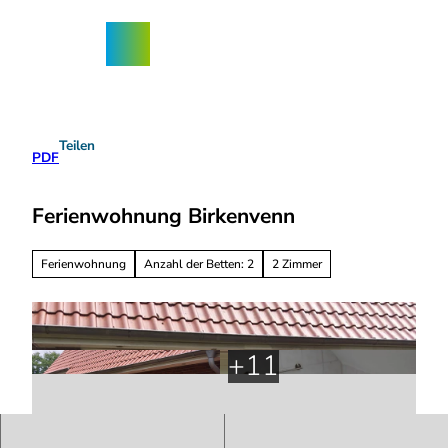
Z
ngebote
u
Nordhorn-
Suche
Menü
m
App
I
n
h
a
Teilen
l
PDF
t
Ferienwohnung Birkenvenn
Ferienwohnung
Anzahl der Betten: 2
2 Zimmer