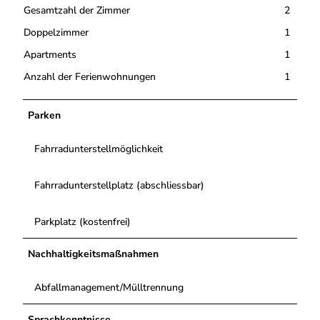
Gesamtzahl der Zimmer
2
j
p
Doppelzimmer
1
g
Apartments
1
Anzahl der Ferienwohnungen
1
Parken
Fahrradunterstellmöglichkeit
Fahrradunterstellplatz (abschliessbar)
Parkplatz (kostenfrei)
Nachhaltigkeitsmaßnahmen
Abfallmanagement/Mülltrennung
Sprachkenntnisse