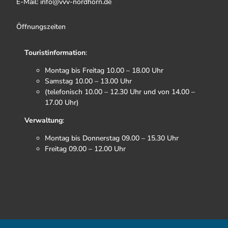
E-Mail: info@vvv-nordhorn.de
Öffnungszeiten
Touristinformation
:
Montag bis Freitag 10.00 – 18.00 Uhr
Samstag 10.00 – 13.00 Uhr
(telefonisch 10.00 – 12.30 Uhr und von 14.00 –
17.00 Uhr)
Verwaltung
:
Montag bis Donnerstag 09.00 – 15.30 Uhr
Freitag 09.00 – 12.00 Uhr
F
I
T
Y
a
n
i
o
c
s
k
u
e
t
t
t
b
a
o
u