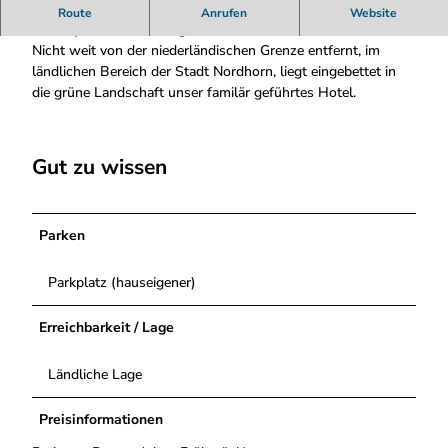
Entfliehen Sie in einer gemütlichen und freundlichen
Route
Anrufen
Website
Atmosphäre dem Alltag.
Nicht weit von der niederländischen Grenze entfernt, im
ländlichen Bereich der Stadt Nordhorn, liegt eingebettet in
die grüne Landschaft unser familär geführtes Hotel.
Gut zu wissen
Parken
Parkplatz (hauseigener)
Erreichbarkeit / Lage
Ländliche Lage
Preisinformationen