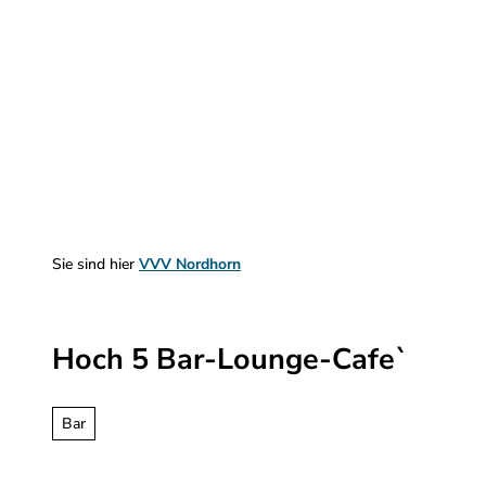
Z
u
m
Sehen & Erleben
Planen & Informieren
I
n
h
a
l
t
Sie sind hier
VVV Nordhorn
Hoch 5 Bar-Lounge-Cafe`
Bar