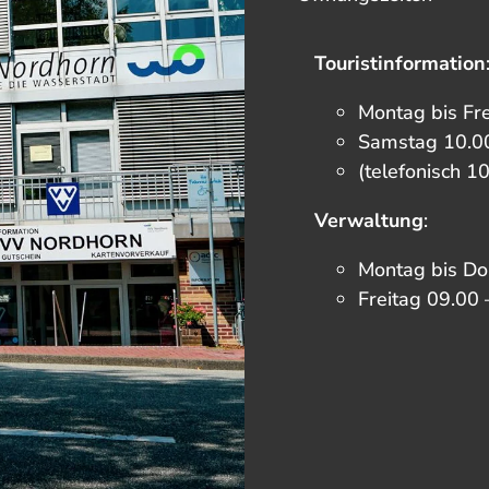
Touristinformation
Montag bis Fr
Samstag 10.00
(telefonisch 1
Verwaltung
:
Montag bis Do
Freitag 09.00 
F
I
T
Y
a
n
i
o
c
s
k
u
e
t
t
t