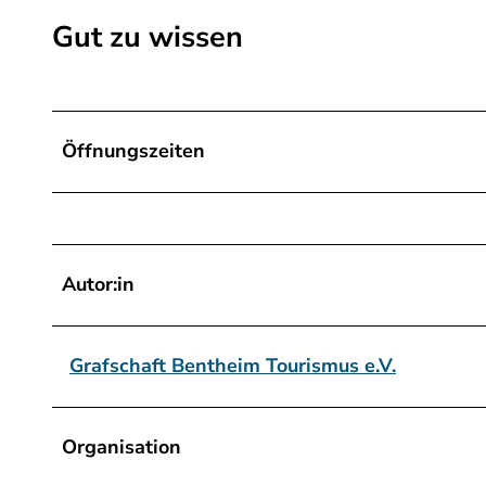
r
Gut zu wissen
-
L
o
u
Öffnungszeiten
n
g
e
-
Autor:in
C
a
f
Grafschaft Bentheim Tourismus e.V.
e
.
j
Organisation
p