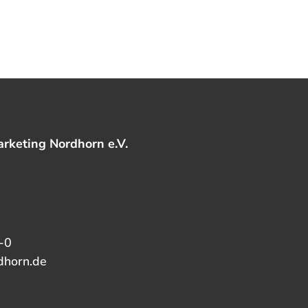
rketing Nordhorn e.V.
-0
dhorn.de