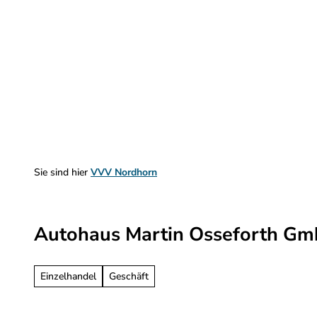
Z
u
m
Sehen & Erleben
Planen & Informieren
I
n
h
a
l
t
Sie sind hier
VVV Nordhorn
Autohaus Martin Osseforth G
Einzelhandel
Geschäft