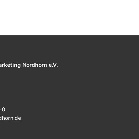
rketing Nordhorn e.V.
-0
dhorn.de