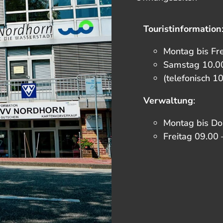
Touristinformation
Montag bis Fr
Samstag 10.00
(telefonisch 1
Verwaltung
:
Montag bis Do
Freitag 09.00 
F
I
T
Y
a
n
i
o
c
s
k
u
e
t
t
t