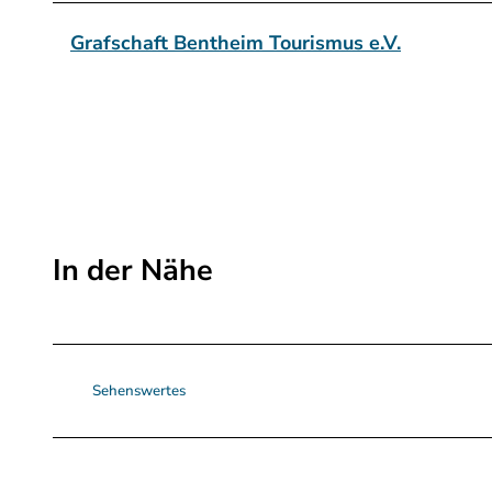
h
o
Grafschaft Bentheim Tourismus e.V.
r
n
.
j
p
e
g
In der Nähe
Sehenswertes