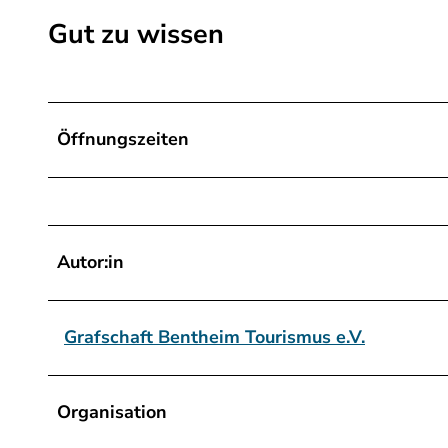
s
Gut zu wissen
_
o
s
s
Öffnungszeiten
e
f
o
r
Autor:in
t
h
_
Grafschaft Bentheim Tourismus e.V.
n
o
r
Organisation
d