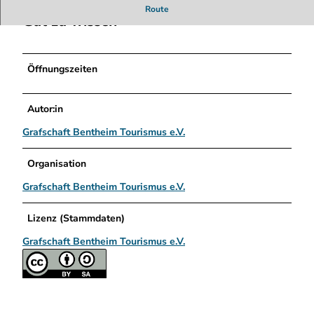
p
Route
a
Gut zu wissen
k
a
_
Öffnungszeiten
K
o
n
Autor:in
t
Grafschaft Bentheim Tourismus e.V.
o
r
.
Organisation
j
Grafschaft Bentheim Tourismus e.V.
p
e
Lizenz (Stammdaten)
g
Grafschaft Bentheim Tourismus e.V.