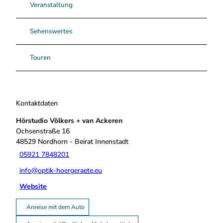
Veranstaltung
r
e
n
Sehenswertes
.
j
Touren
p
g
Kontaktdaten
Hörstudio Völkers + van Ackeren
Ochsenstraße 16
48529
Nordhorn
- Beirat Innenstadt
05921 7848201
info@optik-hoergeraete.eu
Website
Anreise mit dem Auto