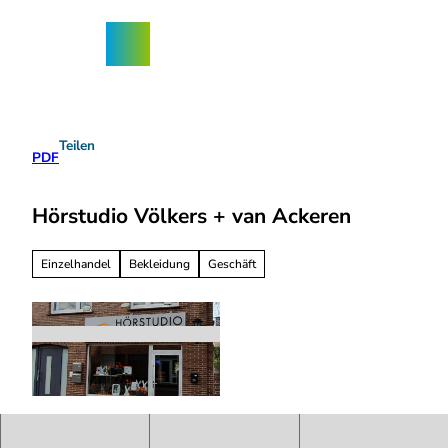
Z
ngebote
u
Nordhorn-
Suche
Menü
m
App
I
n
h
a
Teilen
l
PDF
t
Hörstudio Völkers + van Ackeren
Einzelhandel
Bekleidung
Geschäft
H
ö