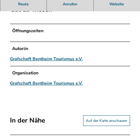
r
Route
Anrufen
Website
s
Gut zu wissen
t
u
d
Öffnungszeiten
i
o
V
Autor:in
ö
Grafschaft Bentheim Tourismus e.V.
l
k
e
Organisation
r
Grafschaft Bentheim Tourismus e.V.
s
+
v
a
n
A
In der Nähe
Auf der Karte anschauen
c
k
e