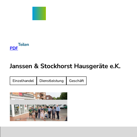
Z
ngebote
u
Nordhorn-
Suche
Menü
m
App
I
n
h
a
Teilen
l
PDF
t
Janssen & Stockhorst Hausgeräte e.K.
Einzelhandel
Dienstleistung
Geschäft
j
a