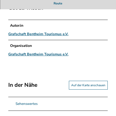
n
Route
s
Gut zu wissen
s
e
n
Autor:in
-
s
Grafschaft Bentheim Tourismus e.V.
t
o
Organisation
c
Grafschaft Bentheim Tourismus e.V.
k
h
o
r
s
t
In der Nähe
Auf der Karte anschauen
.
j
p
g
Sehenswertes