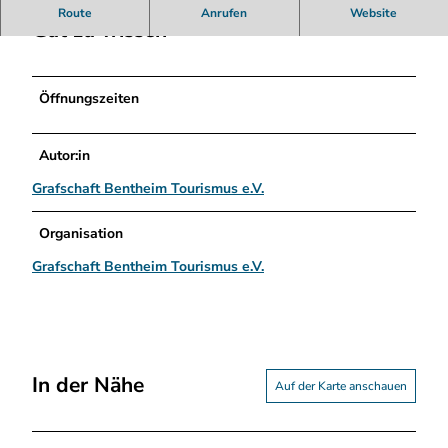
a
Route
Anrufen
Website
ß
Gut zu wissen
.
j
p
Öffnungszeiten
e
g
Autor:in
Grafschaft Bentheim Tourismus e.V.
Organisation
Grafschaft Bentheim Tourismus e.V.
In der Nähe
Auf der Karte anschauen