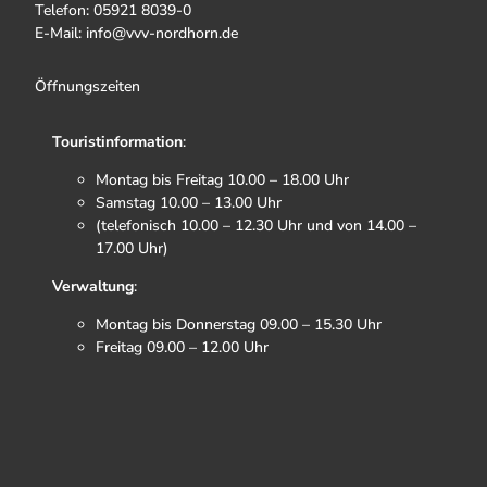
Telefon: 05921 8039-0
E-Mail: info@vvv-nordhorn.de
Öffnungszeiten
Touristinformation
:
Montag bis Freitag 10.00 – 18.00 Uhr
Samstag 10.00 – 13.00 Uhr
(telefonisch 10.00 – 12.30 Uhr und von 14.00 –
17.00 Uhr)
Verwaltung
:
Montag bis Donnerstag 09.00 – 15.30 Uhr
Freitag 09.00 – 12.00 Uhr
F
I
T
Y
a
n
i
o
c
s
k
u