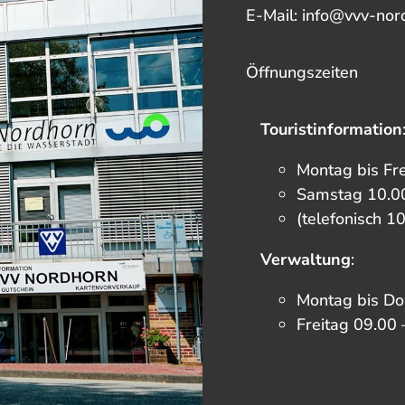
E-Mail: info@vvv-nor
Öffnungszeiten
Touristinformation
Montag bis Fr
Samstag 10.00
(telefonisch 1
Verwaltung
:
Montag bis Do
Freitag 09.00 
F
I
T
Y