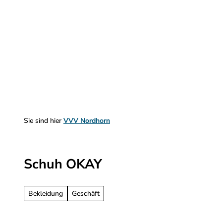
Z
u
m
Sehen & Erleben
Planen & Informieren
I
n
h
a
l
t
Sie sind hier
VVV Nordhorn
Schuh OKAY
Bekleidung
Geschäft