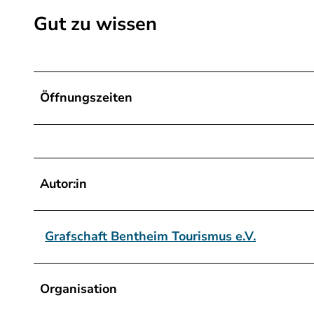
a
Gut zu wissen
y
.
j
p
Öffnungszeiten
g
Autor:in
Grafschaft Bentheim Tourismus e.V.
Organisation