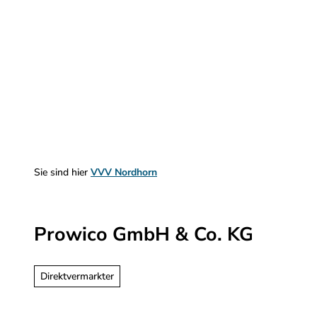
Z
u
m
Sehen & Erleben
Planen & Informieren
I
n
h
a
l
t
Sie sind hier
VVV Nordhorn
Prowico GmbH & Co. KG
Direktvermarkter