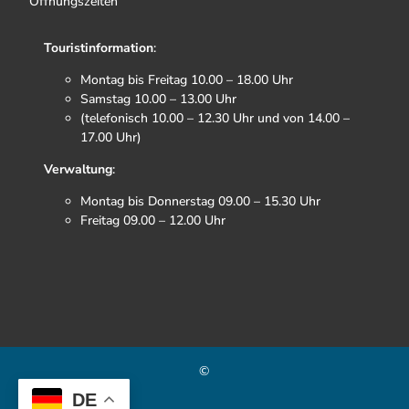
Öffnungszeiten
Touristinformation
:
Montag bis Freitag 10.00 – 18.00 Uhr
Samstag 10.00 – 13.00 Uhr
(telefonisch 10.00 – 12.30 Uhr und von 14.00 –
17.00 Uhr)
Verwaltung
:
Montag bis Donnerstag 09.00 – 15.30 Uhr
Freitag 09.00 – 12.00 Uhr
F
I
T
Y
a
n
i
o
c
s
k
u
e
t
t
t
b
a
o
u
©
o
g
k
b
o
r
e
DE