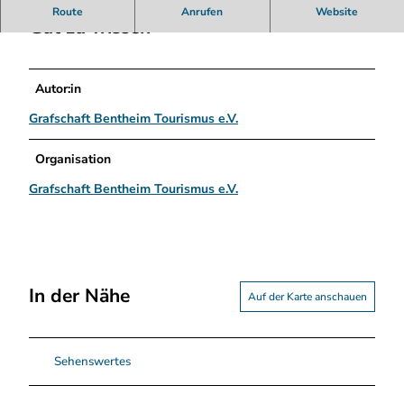
e
Route
Anrufen
Website
p
Gut zu wissen
e
r
N
Autor:in
o
r
Grafschaft Bentheim Tourismus e.V.
d
h
Organisation
o
Grafschaft Bentheim Tourismus e.V.
r
n
.
j
p
e
In der Nähe
Auf der Karte anschauen
g
Sehenswertes