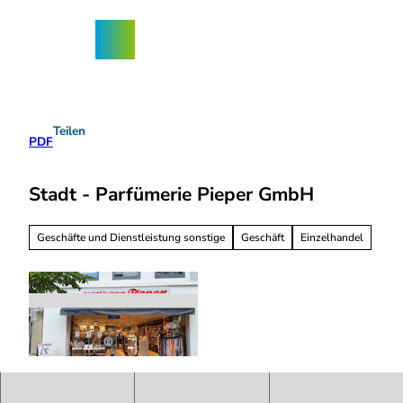
Z
ngebote
u
Nordhorn-
Suche
Menü
m
App
I
n
h
a
Teilen
l
PDF
t
Stadt - Parfümerie Pieper GmbH
Geschäfte und Dienstleistung sonstige
Geschäft
Einzelhandel
P
i