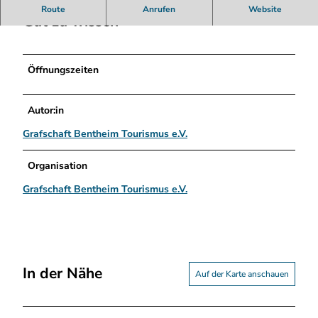
n
Route
Anrufen
Website
a
Gut zu wissen
r
i
.
Öffnungszeiten
j
p
g
Autor:in
Grafschaft Bentheim Tourismus e.V.
Organisation
Grafschaft Bentheim Tourismus e.V.
In der Nähe
Auf der Karte anschauen