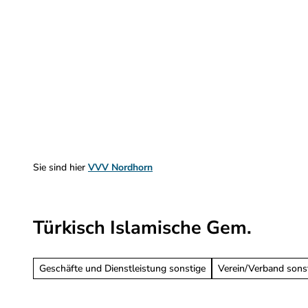
Z
u
m
Sehen & Erleben
Planen & Informieren
I
n
h
a
l
t
Sie sind hier
VVV Nordhorn
Türkisch Islamische Gem.
Geschäfte und Dienstleistung sonstige
Verein/Verband sons