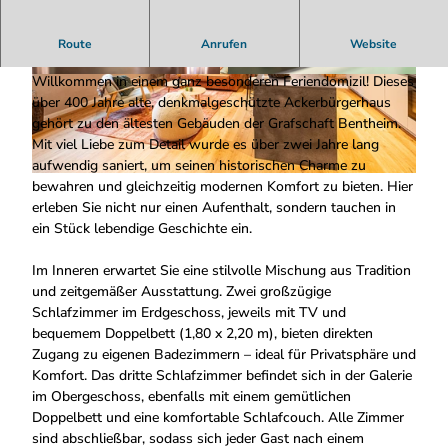
Historisches Ackerbürgerhaus in Nordhorn – Ein Urlaub mit
Route
Anrufen
Website
Geschichte
Willkommen in einem ganz besonderen Feriendomizil! Dieses
A
A
über 400 Jahre alte, denkmalgeschützte Ackerbürgerhaus
C
C
gehört zu den ältesten Gebäuden der Grafschaft Bentheim.
K
K
Mit viel Liebe zum Detail wurde es über zwei Jahre lang
E
E
aufwendig saniert, um seinen historischen Charme zu
R
R
A
bewahren und gleichzeitig modernen Komfort zu bieten. Hier
B
B
C
erleben Sie nicht nur einen Aufenthalt, sondern tauchen in
U
U
K
ein Stück lebendige Geschichte ein.
╠
╠
E
ê
ê
R
Im Inneren erwartet Sie eine stilvolle Mischung aus Tradition
R
R
B
und zeitgemäßer Ausstattung. Zwei großzügige
G
G
U
Schlafzimmer im Erdgeschoss, jeweils mit TV und
E
E
╠
bequemem Doppelbett (1,80 x 2,20 m), bieten direkten
R
R
ê
Zugang zu eigenen Badezimmern – ideal für Privatsphäre und
H
H
R
Komfort. Das dritte Schlafzimmer befindet sich in der Galerie
A
A
G
im Obergeschoss, ebenfalls mit einem gemütlichen
U
U
E
Doppelbett und eine komfortable Schlafcouch. Alle Zimmer
S
S
R
sind abschließbar, sodass sich jeder Gast nach einem
-
-