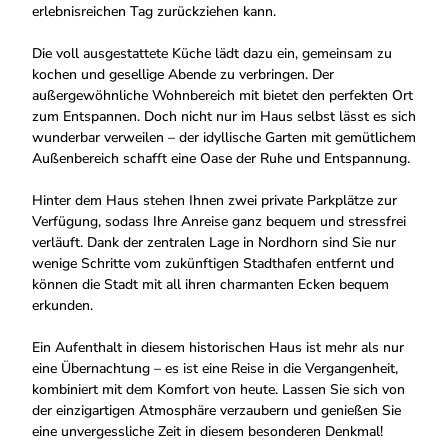
H
erlebnisreichen Tag zurückziehen kann.
1
1
A
2
2
U
Die voll ausgestattete Küche lädt dazu ein, gemeinsam zu
2
4
S
kochen und gesellige Abende zu verbringen. Der
.
.
-
außergewöhnliche Wohnbereich mit bietet den perfekten Ort
j
j
2
zum Entspannen. Doch nicht nur im Haus selbst lässt es sich
p
p
1
wunderbar verweilen – der idyllische Garten mit gemütlichem
g
g
.
Außenbereich schafft eine Oase der Ruhe und Entspannung.
j
p
Hinter dem Haus stehen Ihnen zwei private Parkplätze zur
g
Verfügung, sodass Ihre Anreise ganz bequem und stressfrei
verläuft. Dank der zentralen Lage in Nordhorn sind Sie nur
wenige Schritte vom zukünftigen Stadthafen entfernt und
können die Stadt mit all ihren charmanten Ecken bequem
erkunden.
Ein Aufenthalt in diesem historischen Haus ist mehr als nur
eine Übernachtung – es ist eine Reise in die Vergangenheit,
kombiniert mit dem Komfort von heute. Lassen Sie sich von
der einzigartigen Atmosphäre verzaubern und genießen Sie
eine unvergessliche Zeit in diesem besonderen Denkmal!