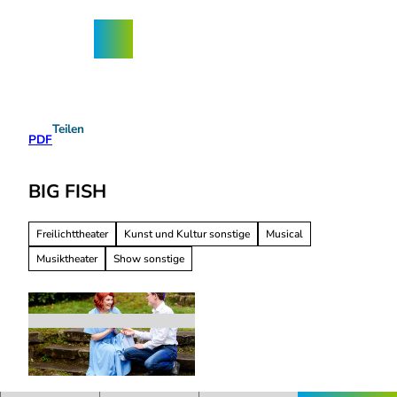
Z
ngebote
u
Nordhorn-
Suche
Menü
m
App
I
n
h
a
Teilen
l
PDF
t
BIG FISH
Freilichttheater
Kunst und Kultur sonstige
Musical
Musiktheater
Show sonstige
© Freilichtspiele Bad Bentheim - Adrian Dorn