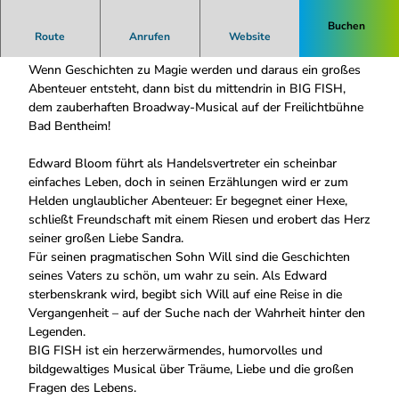
Buchen
Manchmal ist die wichtigste Geschichte nicht die Wahrheit.
Route
Anrufen
Website
Manchmal ist sie die Liebe.
Wenn Geschichten zu Magie werden und daraus ein großes
Abenteuer entsteht, dann bist du mittendrin in BIG FISH,
dem zauberhaften Broadway-Musical auf der Freilichtbühne
Bad Bentheim!
Edward Bloom führt als Handelsvertreter ein scheinbar
einfaches Leben, doch in seinen Erzählungen wird er zum
Helden unglaublicher Abenteuer: Er begegnet einer Hexe,
schließt Freundschaft mit einem Riesen und erobert das Herz
seiner großen Liebe Sandra.
Für seinen pragmatischen Sohn Will sind die Geschichten
seines Vaters zu schön, um wahr zu sein. Als Edward
sterbenskrank wird, begibt sich Will auf eine Reise in die
Vergangenheit – auf der Suche nach der Wahrheit hinter den
Legenden.
BIG FISH ist ein herzerwärmendes, humorvolles und
bildgewaltiges Musical über Träume, Liebe und die großen
Fragen des Lebens.