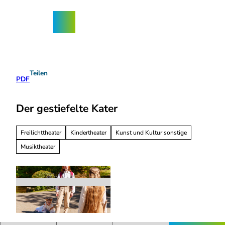
Z
ngebote
u
Nordhorn-
Suche
Menü
m
App
I
n
h
a
Teilen
l
PDF
t
Der gestiefelte Kater
Freilichttheater
Kindertheater
Kunst und Kultur sonstige
Musiktheater
© Freilichtspiele Bad Bentheim - Adrian Dorn