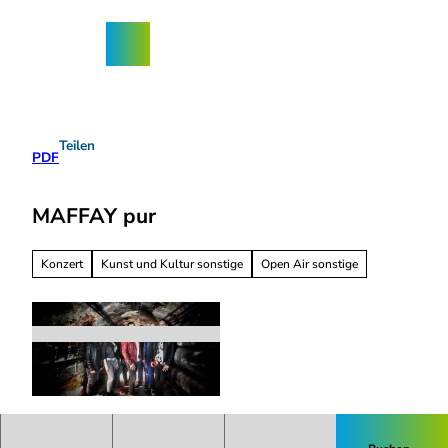
Z
ngebote
u
Nordhorn-
Suche
Menü
m
App
I
n
h
a
Teilen
l
PDF
t
MAFFAY pur
Konzert
Kunst und Kultur sonstige
Open Air sonstige
© MAFFAY pur