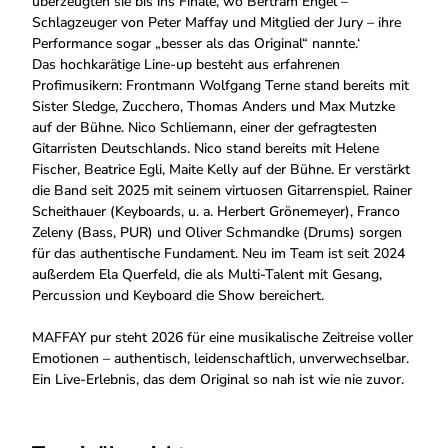
überzeugten sie bis ins Finale, wo Bertram Engel –
Schlagzeuger von Peter Maffay und Mitglied der Jury – ihre
Performance sogar „besser als das Original“ nannte.‘
Das hochkarätige Line-up besteht aus erfahrenen
Profimusikern: Frontmann Wolfgang Terne stand bereits mit
Sister Sledge, Zucchero, Thomas Anders und Max Mutzke
auf der Bühne. Nico Schliemann, einer der gefragtesten
Gitarristen Deutschlands. Nico stand bereits mit Helene
Fischer, Beatrice Egli, Maite Kelly auf der Bühne. Er verstärkt
die Band seit 2025 mit seinem virtuosen Gitarrenspiel. Rainer
Scheithauer (Keyboards, u. a. Herbert Grönemeyer), Franco
Zeleny (Bass, PUR) und Oliver Schmandke (Drums) sorgen
für das authentische Fundament. Neu im Team ist seit 2024
außerdem Ela Querfeld, die als Multi-Talent mit Gesang,
Percussion und Keyboard die Show bereichert.
MAFFAY pur steht 2026 für eine musikalische Zeitreise voller
Emotionen – authentisch, leidenschaftlich, unverwechselbar.
Ein Live-Erlebnis, das dem Original so nah ist wie nie zuvor.