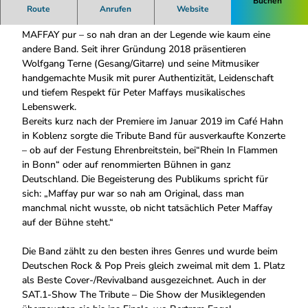
Buchen
Die preisgekrönte Peter Maffay Tribute Band
Route
Anrufen
Website
MAFFAY pur – so nah dran an der Legende wie kaum eine
andere Band. Seit ihrer Gründung 2018 präsentieren
Wolfgang Terne (Gesang/Gitarre) und seine Mitmusiker
handgemachte Musik mit purer Authentizität, Leidenschaft
und tiefem Respekt für Peter Maffays musikalisches
Lebenswerk.
Bereits kurz nach der Premiere im Januar 2019 im Café Hahn
in Koblenz sorgte die Tribute Band für ausverkaufte Konzerte
– ob auf der Festung Ehrenbreitstein, bei“Rhein In Flammen
in Bonn“ oder auf renommierten Bühnen in ganz
Deutschland. Die Begeisterung des Publikums spricht für
sich: „Maffay pur war so nah am Original, dass man
manchmal nicht wusste, ob nicht tatsächlich Peter Maffay
auf der Bühne steht.“
Die Band zählt zu den besten ihres Genres und wurde beim
Deutschen Rock & Pop Preis gleich zweimal mit dem 1. Platz
als Beste Cover-/Revivalband ausgezeichnet. Auch in der
SAT.1-Show The Tribute – Die Show der Musiklegenden